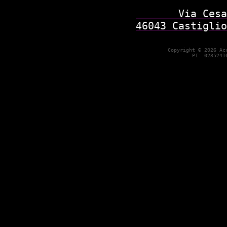
       Via Cesa
46043 Castiglio
Copyright © 2026 Ac
        PI: 0235241